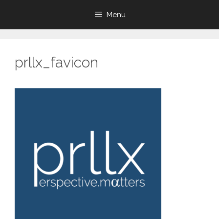
Aller
Menu
au
contenu
prllx_favicon