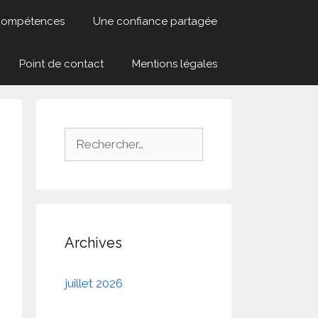
compétences
Une confiance partagée
Point de contact
Mentions légales
Rechercher :
Archives
juillet 2026